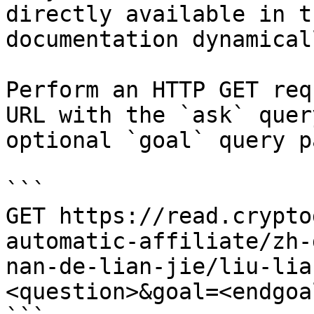
directly available in t
documentation dynamical
Perform an HTTP GET req
URL with the `ask` quer
optional `goal` query p
```

GET https://read.crypto
automatic-affiliate/zh-
nan-de-lian-jie/liu-lia
<question>&goal=<endgoal