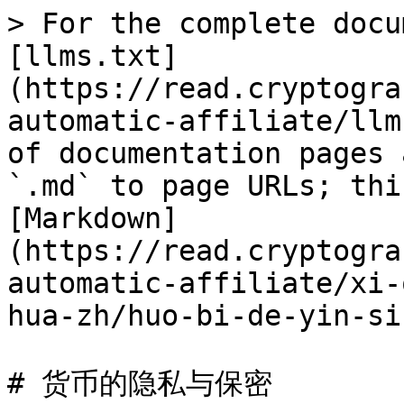
> For the complete docu
[llms.txt]
(https://read.cryptogra
automatic-affiliate/llm
of documentation pages 
`.md` to page URLs; thi
[Markdown]
(https://read.cryptogra
automatic-affiliate/xi-
hua-zh/huo-bi-de-yin-si
# 货币的隐私与保密
