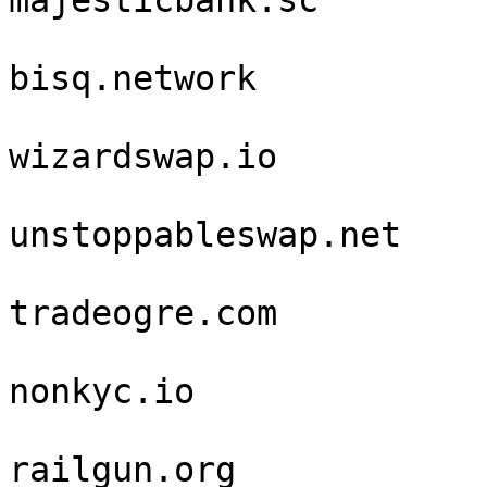
majesticbank.sc

bisq.network

wizardswap.io

unstoppableswap.net

tradeogre.com

nonkyc.io

railgun.org
