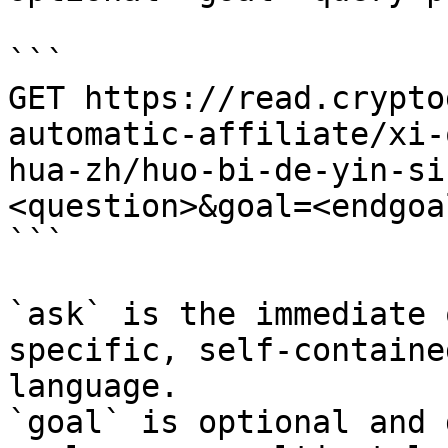
```

GET https://read.crypto
automatic-affiliate/xi-
hua-zh/huo-bi-de-yin-si
<question>&goal=<endgoal
```

`ask` is the immediate 
specific, self-containe
language.

`goal` is optional and 