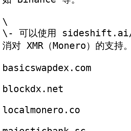
\

\- 可以使用 sideshift.
消对 XMR（Monero）的支持。
basicswapdex.com

blockdx.net

localmonero.co
