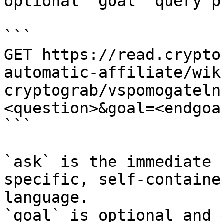
optional `goal` query p
```

GET https://read.crypto
automatic-affiliate/wik
cryptograb/vspomogateln
<question>&goal=<endgoal
```

`ask` is the immediate 
specific, self-containe
language.

`goal` is optional and 