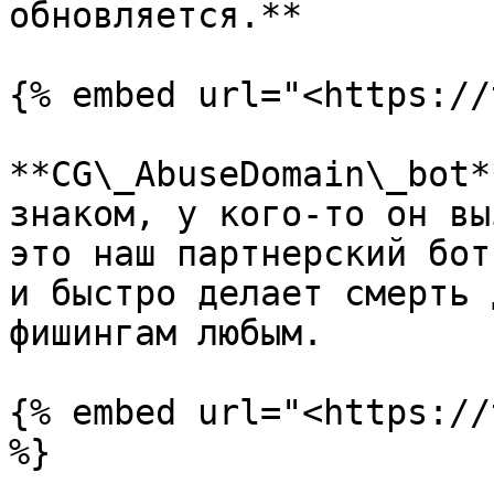
обновляется.**

{% embed url="<https://
**CG\_AbuseDomain\_bot*
знаком, у кого-то он вы
это наш партнерский бот
и быстро делает смерть 
фишингам любым.

{% embed url="<https://
%}
