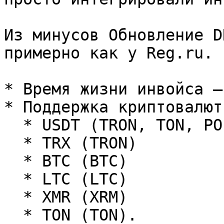
Из минусов Обновление D
примерно как у Reg.ru.

* Время жизни инвойса –
* Поддержка криптовалют:
  * USDT (TRON, TON, POL)

  * TRX (TRON)

  * BTC (BTC)

  * LTC (LTC)

  * XMR (XRM)

  * TON (TON).
