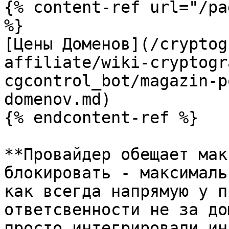
{% content-ref url="/pa
%}

[Цены Доменов](/cryptog
affiliate/wiki-cryptogr
cgcontrol_bot/magazin-p
domenov.md)

{% endcontent-ref %}

**Провайдер обещает мак
блокировать - максималь
как всегда напрямую у п
ответсвенности не за до
просто интегрировали ин