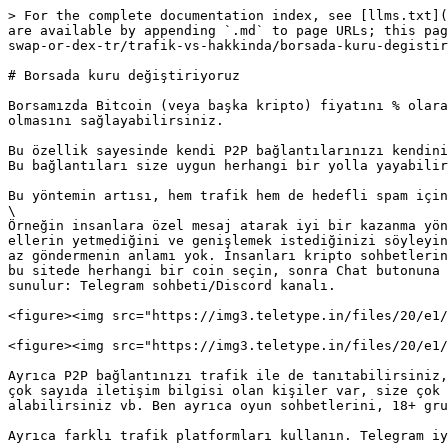
> For the complete documentation index, see [llms.txt](
are available by appending `.md` to page URLs; this pag
swap-or-dex-tr/trafik-vs-hakkinda/borsada-kuru-degistir
# Borsada kuru değiştiriyoruz

Borsamızda Bitcoin (veya başka kripto) fiyatını % olara
olmasını sağlayabilirsiniz.

Bu özellik sayesinde kendi P2P bağlantılarınızı kendini
Bu bağlantıları size uygun herhangi bir yolla yayabilir
Bu yöntemin artısı, hem trafik hem de hedefli spam için
\

Örneğin insanlara özel mesaj atarak iyi bir kazanma yön
ellerin yetmediğini ve genişlemek istediğinizi söyleyin
az göndermenin anlamı yok. İnsanları kripto sohbetlerin
bu sitede herhangi bir coin seçin, sonra Chat butonuna 
sunulur: Telegram sohbeti/Discord kanalı.

<figure><img src="https://img3.teletype.in/files/20/e1/
<figure><img src="https://img3.teletype.in/files/20/e1/
Ayrıca P2P bağlantınızı trafik ile de tanıtabilirsiniz,
çok sayıda iletişim bilgisi olan kişiler var, size çok 
alabilirsiniz vb. Ben ayrıca oyun sohbetlerini, 18+ gru
Ayrıca farklı trafik platformları kullanın. Telegram iy