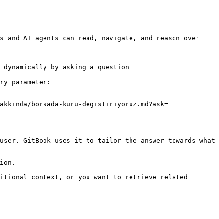
s and AI agents can read, navigate, and reason over 
 dynamically by asking a question.

ry parameter:

akkinda/borsada-kuru-degistiriyoruz.md?ask=
user. GitBook uses it to tailor the answer towards what 
ion.

itional context, or you want to retrieve related 