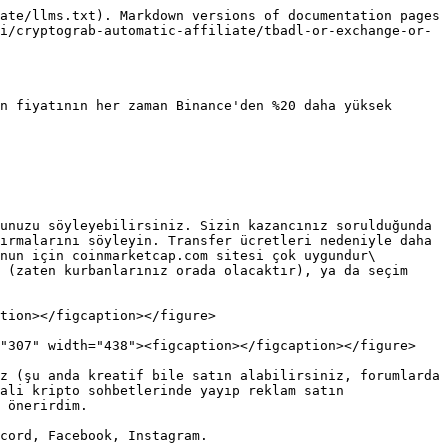
ate/llms.txt). Markdown versions of documentation pages 
i/cryptograb-automatic-affiliate/tbadl-or-exchange-or-
n fiyatının her zaman Binance'den %20 daha yüksek 
unuzu söyleyebilirsiniz. Sizin kazancınız sorulduğunda 
ırmalarını söyleyin. Transfer ücretleri nedeniyle daha 
nun için coinmarketcap.com sitesi çok uygundur\

 (zaten kurbanlarınız orada olacaktır), ya da seçim 
tion></figcaption></figure>

"307" width="438"><figcaption></figcaption></figure>

z (şu anda kreatif bile satın alabilirsiniz, forumlarda 
ali kripto sohbetlerinde yayıp reklam satın 
 önerirdim.

cord, Facebook, Instagram.
