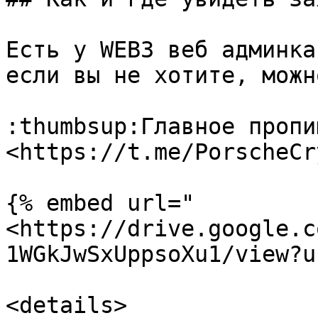
Есть у WEB3 веб админка
если вы не хотите, можн
:thumbsup:Главное пропи
<https://t.me/PorscheCr
{% embed url="
<https://drive.google.c
1WGkJwSxUppsoXu1/view?u
<details>
