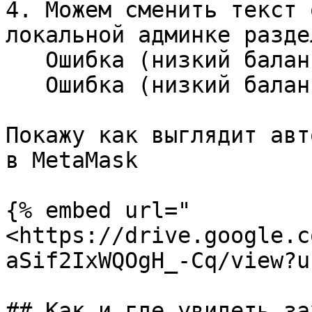
4. Можем сменить текст 
локальной админке разде
   Ошибка (низкий баланс) - описание\

   Ошибка (низкий баланс) - текст на кнопке

Покажу как выглядит авт
в MetaMask

{% embed url="
<https://drive.google.c
aSif2IxWQOgH_-Cq/view?u
## Как и где увидеть за