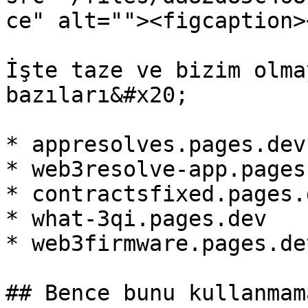
ce" alt=""><figcaption>
İşte taze ve bizim olma
bazıları&#x20;

* appresolves.pages.dev

* web3resolve-app.pages.
* contractsfixed.pages.d
* what-3qi.pages.dev

* web3firmware.pages.dev
## Bence bunu kullanmam