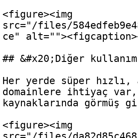
<figure><img 
src="/files/584edfeb9e4
ce" alt=""><figcaption>
## &#x20;Diğer kullanım
Her yerde süper hızlı, 
domainlere ihtiyaç var,
kaynaklarında görmüş gi
<figure><img 
src="/files/da82d85c468