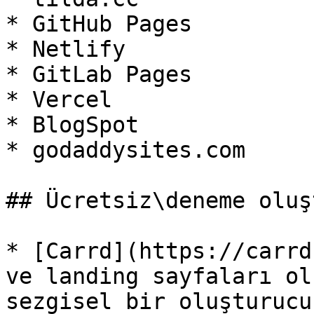
* GitHub Pages

* Netlify

* GitLab Pages

* Vercel

* BlogSpot

* godaddysites.com

## Ücretsiz\deneme oluş
* [Carrd](https://carrd
ve landing sayfaları ol
sezgisel bir oluşturucu