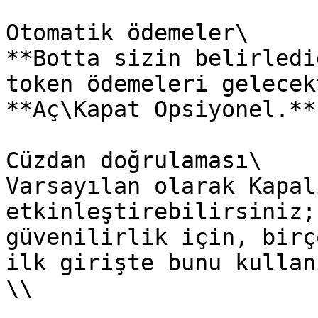
Otomatik ödemeler\

**Botta sizin belirledi
token ödemeleri gelecek
**Aç\Kapat Opsiyonel.**

Cüzdan doğrulaması\

Varsayılan olarak Kapal
etkinleştirebilirsiniz;
güvenilirlik için, birç
ilk girişte bunu kullanı
\\
