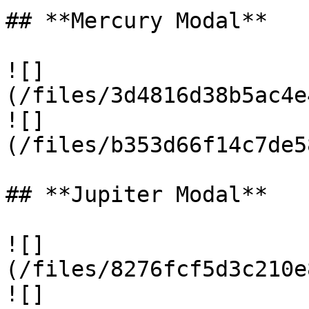
## **Mercury Modal**

![]
(/files/3d4816d38b5ac4e
![]
(/files/b353d66f14c7de5
## **Jupiter Modal**

![]
(/files/8276fcf5d3c210e
![]