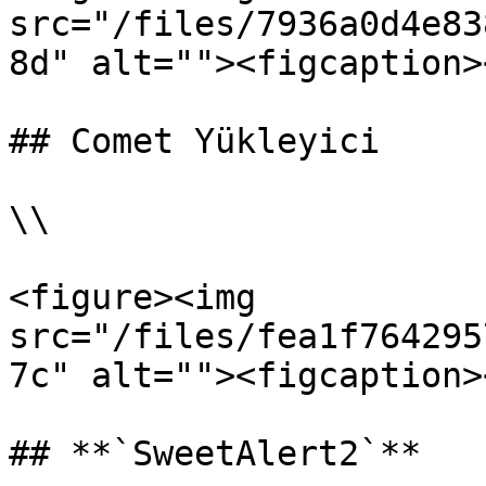
src="/files/7936a0d4e83
8d" alt=""><figcaption>
## Comet Yükleyici

\\

<figure><img 
src="/files/fea1f764295
7c" alt=""><figcaption>
## **`SweetAlert2`**
