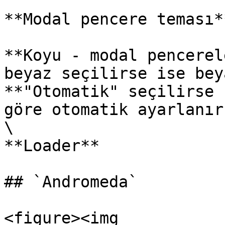
**Modal pencere teması**
**Koyu - modal pencerel
beyaz seçilirse ise bey
**"Otomatik" seçilirse 
göre otomatik ayarlanır.
\

**Loader**

## `Andromeda`

<figure><img 