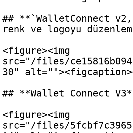
## **`WalletConnect v2,
renk ve logoyu düzenlem
<figure><img 
src="/files/ce15816b094
30" alt=""><figcaption>
## **Wallet Connect V3**
<figure><img 
src="/files/5fcbf7c3965