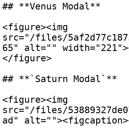
## **Venus Modal**

<figure><img 
src="/files/5af2d77c187
65" alt="" width="221">
</figure>

## **`Saturn Modal`**

<figure><img 
src="/files/53889327de0
ad" alt=""><figcaption>