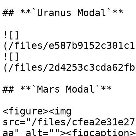
## **`Uranus Modal`**

![]
(/files/e587b9152c301c1
![]
(/files/2d4253c3cda62fb
## **`Mars Modal`**

<figure><img 
src="/files/cfea2e31e27
aa" alt=""><figcaption>