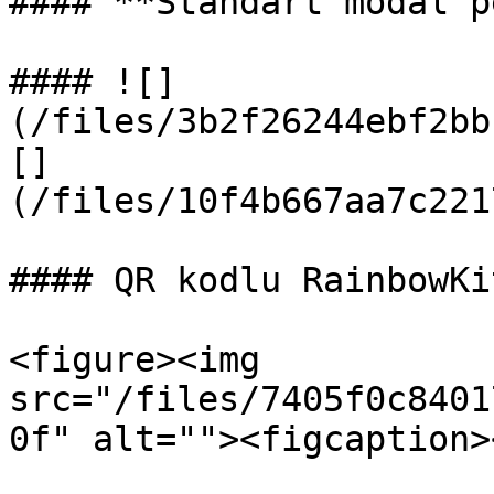
#### **Standart modal p
#### ![]
(/files/3b2f26244ebf2bb
[]
(/files/10f4b667aa7c221
#### QR kodlu RainbowKit
<figure><img 
src="/files/7405f0c8401
0f" alt=""><figcaption>