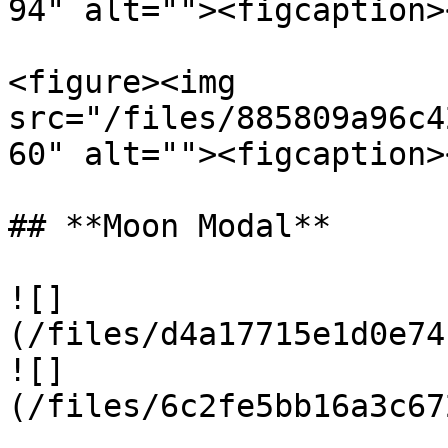
94" alt=""><figcaption>
<figure><img 
src="/files/885809a96c4
60" alt=""><figcaption>
## **Moon Modal**

![]
(/files/d4a17715e1d0e74
![]
(/files/6c2fe5bb16a3c67