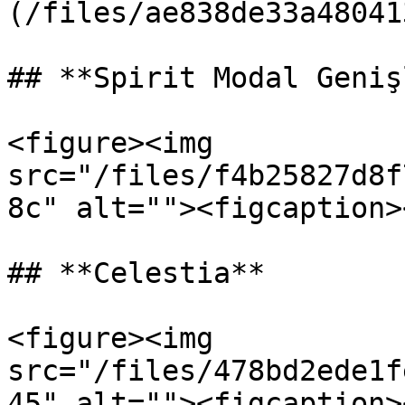
(/files/ae838de33a48041
## **Spirit Modal Geniş
<figure><img 
src="/files/f4b25827d8f
8c" alt=""><figcaption>
## **Celestia**

<figure><img 
src="/files/478bd2ede1f
45" alt=""><figcaption>