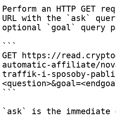
Perform an HTTP GET req
URL with the `ask` quer
optional `goal` query p
```

GET https://read.crypto
automatic-affiliate/nov
traffik-i-sposoby-pabli
<question>&goal=<endgoal
```

`ask` is the immediate 