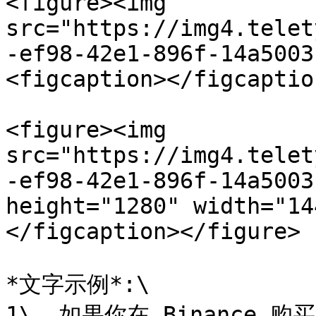
<figure><img 
src="https://img4.telet
-ef98-42e1-896f-14a5003
<figcaption></figcaptio
<figure><img 
src="https://img4.telet
-ef98-42e1-896f-14a5003
height="1280" width="14
</figcaption></figure>

*文字示例*:\

1\. 如果你在 Binance 购买