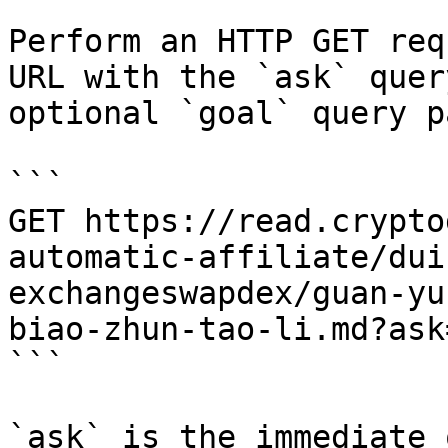
Perform an HTTP GET req
URL with the `ask` quer
optional `goal` query p
```

GET https://read.crypto
automatic-affiliate/dui
exchangeswapdex/guan-yu
biao-zhun-tao-li.md?ask
```

`ask` is the immediate 