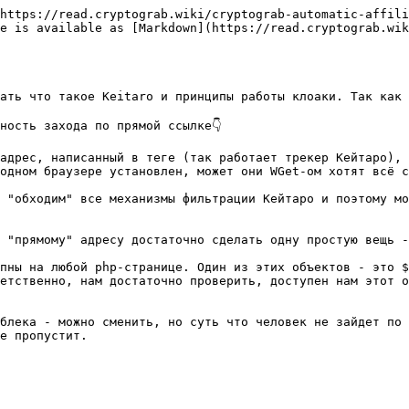
https://read.cryptograb.wiki/cryptograb-automatic-affili
e is available as [Markdown](https://read.cryptograb.wik
ать что такое Keitaro и принципы работы клоаки. Так как 
ость захода по прямой ссылке👇

адрес, написанный в теге (так работает трекер Кейтаро), 
одном браузере установлен, может они WGet-ом хотят всё с
 "обходим" все механизмы фильтрации Кейтаро и поэтому мо
 "прямому" адресу достаточно сделать одну простую вещь -
пны на любой php-странице. Один из этих объектов - это $
етственно, нам достаточно проверить, доступен нам этот о
блека - можно сменить, но суть что человек не зайдет по 
е пропустит.
