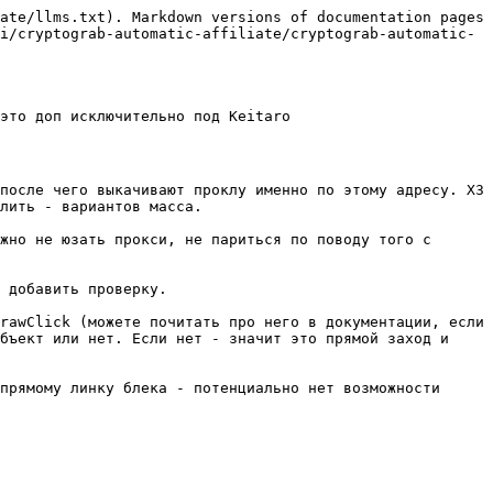
ate/llms.txt). Markdown versions of documentation pages 
i/cryptograb-automatic-affiliate/cryptograb-automatic-
это доп исключительно под Keitaro

после чего выкачивают проклу именно по этому адресу. ХЗ 
лить - вариантов масса.

жно не юзать прокси, не париться по поводу того с 
 добавить проверку.

rawClick (можете почитать про него в документации, если 
бъект или нет. Если нет - значит это прямой заход и 
прямому линку блека - потенциально нет возможности 