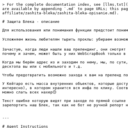
> For the complete documentation index, see [llms.txt](
are available by appending `.md` to page URLs; this pag
affiliate/zashita-bleka/zashita-bleka-opisanie.md).

# Защита Блека - описание

Для использования или понимания функции предстоит поним
Усложняем жизнь любителям тырить проклы: убираем возможн
Зачастую, когда люди нашли ваш прелендинг, они смотрят 
почему и зачем, может быть у них WebScrapBook только в 
Когда мы берём адрес из и заходим по нему, мы, по сути,
десктопа вы или с мобильного и т.д.

Чтобы предотвратить возможно захода к вам на преленд по
У Кейтаро есть масса внутренних объектов, которые досту
интересно), в котором хранится вся инфа по клику. Соотв
можно слать всех нахер🙃

Текст ошибке которую видят при заходе по прямой ссылке 
зарепортить наш Блек, так как не бот не ручной репорт н
---

# Agent Instructions
