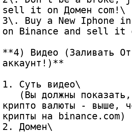
sell it on Домен com!\

3\. Buy a New Iphone in
on Binance and sell it 
**4) Видео (Заливать От
аккаунт!)**

1. Суть видео\

   (Вы должны показать, что на нашем сайте, курс 
крипто валюты - выше, ч
крипты на binance.com)

2. Домен\
