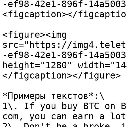
-ef98-42e1-896f-14a5003
<figcaption></figcaptio
<figure><img 
src="https://img4.telet
-ef98-42e1-896f-14a5003
height="1280" width="14
</figcaption></figure>

*Примеры текстов*:\

1\. If you buy BTC on B
com, you can earn a lot
2\. Don't be a broke, j