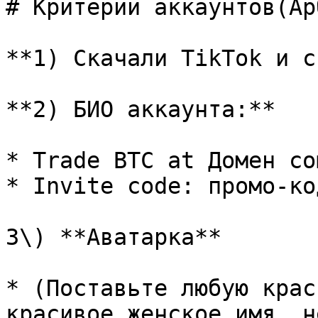
# Критерии аккаунтов(Ар
**1) Скачали TikTok и с
**2) БИО аккаунта:**

* Trade BTC at Домен com
* Invite code: промо-код
3\) **Аватарка**

* (Поставьте любую крас
красивое женское имя, н