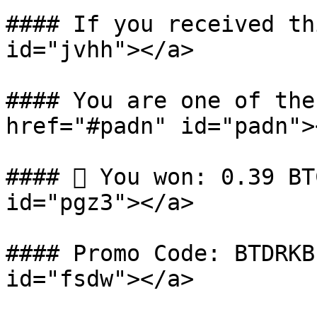
#### If you received th
id="jvhh"></a>

#### You are one of the
href="#padn" id="padn"><
####  You won: 0.39 BT
id="pgz3"></a>

#### Promo Code: BTDRKB
id="fsdw"></a>
