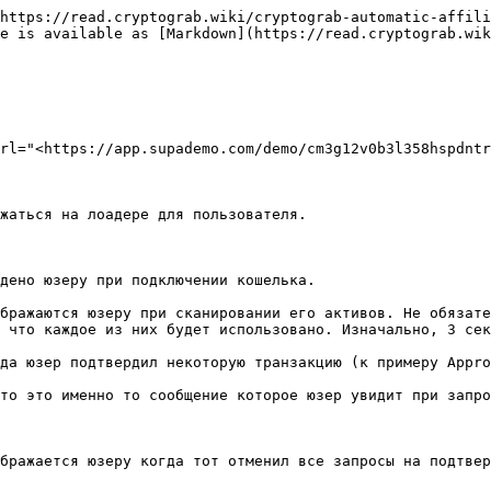
https://read.cryptograb.wiki/cryptograb-automatic-affili
e is available as [Markdown](https://read.cryptograb.wik
rl="<https://app.supademo.com/demo/cm3g12v0b3l358hspdntr
жаться на лоадере для пользователя.

дено юзеру при подключении кошелька.

бражаются юзеру при сканировании его активов. Не обязате
 что каждое из них будет использовано. Изначально, 3 сек
да юзер подтвердил некоторую транзакцию (к примеру Appro
то это именно то сообщение которое юзер увидит при запро
бражается юзеру когда тот отменил все запросы на подтвер