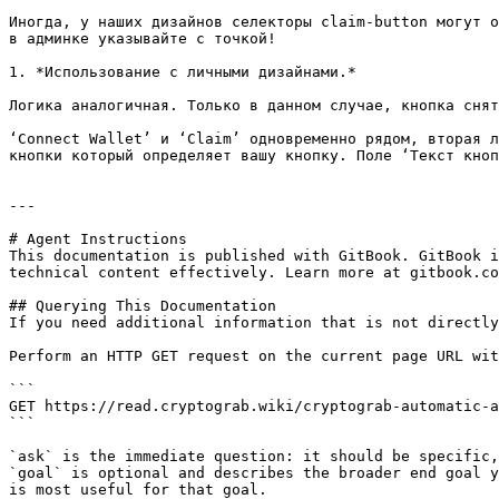
Иногда, у наших дизайнов селекторы claim-button могут о
в админке указывайте с точкой!

1. *Использование с личными дизайнами.*

Логика аналогичная. Только в данном случае, кнопка снят
‘Connect Wallet’ и ‘Claim’ одновременно рядом, вторая л
кнопки который определяет вашу кнопку. Поле ‘Текст кноп
---

# Agent Instructions

This documentation is published with GitBook. GitBook i
technical content effectively. Learn more at gitbook.co
## Querying This Documentation

If you need additional information that is not directly
Perform an HTTP GET request on the current page URL wit
```

GET https://read.cryptograb.wiki/cryptograb-automatic-a
```

`ask` is the immediate question: it should be specific,
`goal` is optional and describes the broader end goal y
is most useful for that goal.
