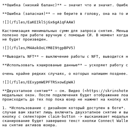
**Ошибка (низкий баланс)** – значит что и значит. Ошибк
**Ошибка (запасная)** – не берите в голову, она на то и
![](/files/EaKEIklSjGx6gA1qFAAW)

Кастомизация минимальных сумм для запроса снятия. Меньш
полезно при работе вручную с помощью СИ. В момент когда
не будет произведен.

![](/files/M4AokOoLYM8I9tgpBPV5)

**Выводить NFT** – выключение работы с NFT, выводится н
**Использовать кэшированые данные** – ускоряет работу с
очень крайне редких случаях, о которых напишем позднее.
![](/files/EExypmWEPFTRSxowEpWA)

**Двухэтапное снятие** – см. Видео (<https://skrinshote
модальных окон. После подключения будет отображение лоа
происходить до тех пор пока юзер не нажмет на кнопку кл
1. *Использование с дизайном который доступен в боте*. 
случае вам хватит лишь включить двухэтапное снятие и вы
кнопку с селектором claim-button -> выскакивает модальн
сканирование будет завершено текст кнопки Connect Walle
на снятие активов юзера.
