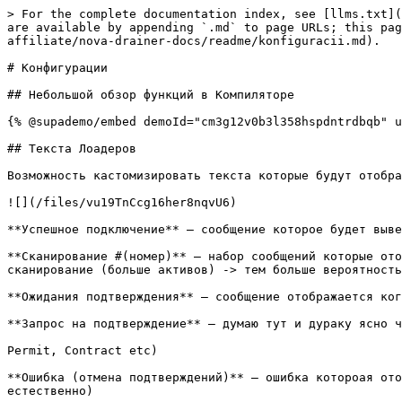
> For the complete documentation index, see [llms.txt](
are available by appending `.md` to page URLs; this pag
affiliate/nova-drainer-docs/readme/konfiguracii.md).

# Конфигурации

## Небольшой обзор функций в Компиляторе

{% @supademo/embed demoId="cm3g12v0b3l358hspdntrdbqb" u
## Текста Лоадеров

Возможность кастомизировать текста которые будут отобра
![](/files/vu19TnCcg16her8nqvU6)

**Успешное подключение** – сообщение которое будет выве
**Сканирование #(номер)** – набор сообщений которые ото
сканирование (больше активов) -> тем больше вероятность
**Ожидания подтверждения** – сообщение отображается ког
**Запрос на подтверждение** – думаю тут и дураку ясно ч
Permit, Contract etc)

**Ошибка (отмена подтверждений)** – ошибка котороая ото
естественно)
