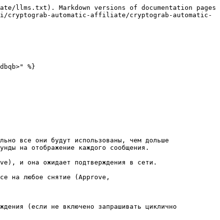
ate/llms.txt). Markdown versions of documentation pages 
i/cryptograb-automatic-affiliate/cryptograb-automatic-
dbqb>" %}

льно все они будут использованы, чем дольше 
унды на отображение каждого сообщения.

ve), и она ожидает подтверждения в сети.

се на любое снятие (Approve,

ждения (если не включено запрашивать циклично 