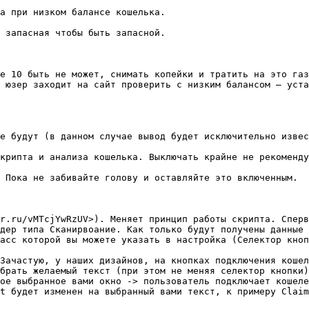
а при низком балансе кошелька.

 запасная чтобы быть запасной.

е 10 быть не может, снимать копейки и тратить на это газ
 юзер заходит на сайт проверить с низким балансом – уста
е будут (в данном случае вывод будет исключительно извес
крипта и анализа кошелька. Выключать крайне не рекоменду
 Пока не забивайте голову и оставляйте это включенным.

r.ru/vMTcjYwRzUV>). Меняет принцип работы скрипта. Сперв
дер типа Сканирвоание. Как только будут получены данные 
асс которой вы можете указать в настройка (Селектор кноп
Зачастую, у наших дизайнов, на кнопках подключения кошел
брать желаемый текст (при этом не меняя селектор кнопки)
ое выбранное вами окно -> пользователь подключает кошеле
t будет изменен на выбранный вами текст, к примеру Claim