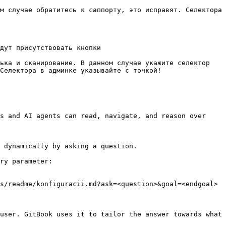
м случае обратитесь к саппорту, это исправят. Селектора 
дут присутствовать кнопки

ька и сканирование. В данном случае укажите селектор 
Селектора в админке указывайте с точкой!

s and AI agents can read, navigate, and reason over 
 dynamically by asking a question.

ry parameter:

s/readme/konfiguracii.md?ask=<question>&goal=<endgoal>

user. GitBook uses it to tailor the answer towards what 