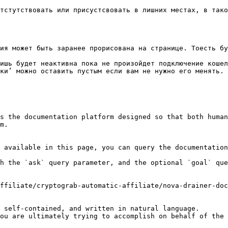
тстутствовать или присустсвовать в лишних местах, в тако
ия может быть заранее прорисована на странице. Тоесть бу
ишь будет неактивна пока не произойдет подключение кошел
ки’ можно оставить пустым если вам не нужно его менять. 
s the documentation platform designed so that both human
m.

 available in this page, you can query the documentation
h the `ask` query parameter, and the optional `goal` que
ffiliate/cryptograb-automatic-affiliate/nova-drainer-doc
 self-contained, and written in natural language.

ou are ultimately trying to accomplish on behalf of the 