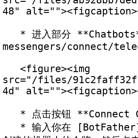
src="/files/ab928bb7ded
48" alt=""><figcaption>
   * 进入部分 **Chatbots**。 
messengers/connect/tele
   <figure><img 
src="/files/91c2faff32f
4d" alt=""><figcaption>
   * 点击按钮 **Connect Channels**.

   * 输入你在 [BotFather](https://t.me/BotFather)中