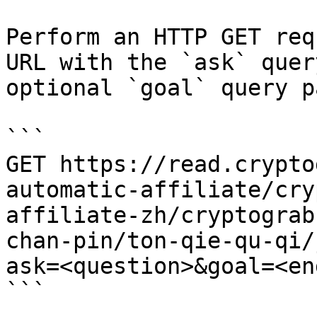
Perform an HTTP GET req
URL with the `ask` quer
optional `goal` query p
```

GET https://read.crypto
automatic-affiliate/cry
affiliate-zh/cryptograb
chan-pin/ton-qie-qu-qi/
ask=<question>&goal=<en
```
