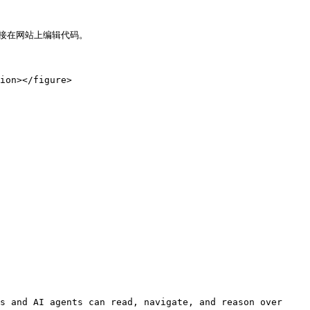
接在网站上编辑代码。

ion></figure>

s and AI agents can read, navigate, and reason over 