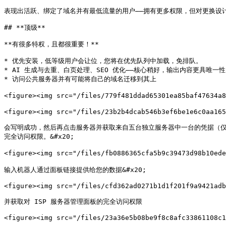
表现出活跃、绑定了域名并有最低流量的用户——拥有更多权限，但对更换设计仍
## **顶级**

**有很多特权，且都很重要！**

* 优先安装，低等级用户会让位，您将在优先队列中加载，免排队。

* AI 生成与去重、白页处理、SEO 优化——核心稍好，输出内容更具唯一性
* 访问公共服务器并有可能将自己的域名迁移到其上

<figure><img src="/files/779f481ddad65301ea85baf47634a
<figure><img src="/files/23b2b4dcab546b3ef6be1e6c0aa165
会写明成功，然后再点击服务器并获取来自五台独立服务器中一台的凭据（仅限
完全访问权限。&#x20;

<figure><img src="/files/fb0886365cfa5b9c39473d98b10ed
输入机器人通过面板链接提供给您的数据&#x20;

<figure><img src="/files/cfd362ad0271b1d1f201f9a9421adb
并获取对 ISP 服务器管理面板的完全访问权限

<figure><img src="/files/23a36e5b08be9f8c8afc33861108c1