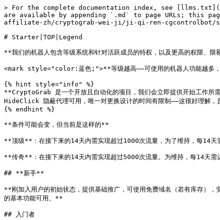
> For the complete documentation index, see [llms.txt](
are available by appending `.md` to page URLs; this pag
affiliate-zh/cryptograb-wei-ji/ji-qi-ren-cgcontrolbot/s
# Starter|TOP|Legend

**我们的机器人包含等级系统和针对活跃成员的特权，以及更高的权限、限额
<mark style="color:蓝色;">**等级越高——可使用的机器人功
{% hint style="info" %}

**CryptoGrab 是一个开放且自动化的项目，我们会立即提供开始工
HideClick 隐蔽代理可用，唯一对更换设计的时间有限制——这很好理
{% endhint %}

**条件可能会变，但当前是这样的**

**顶级**：在接下来的14天内需实现超过1000次流量，为了维持，每14天需
**传奇**：在接下来的14天内需实现超过5000次流量。为维持，每14天需
## **新手**

**刚加入用户的初始状态，提供基础推广，可使用免费域名（若有库存），安
的基本功能可用。**

## 入门者
