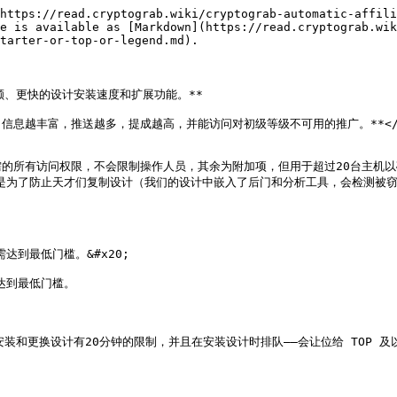
https://read.cryptograb.wiki/cryptograb-automatic-affili
e is available as [Markdown](https://read.cryptograb.wik
tarter-or-top-or-legend.md).

、更快的设计安装速度和扩展功能。**

能越多，信息越丰富，推送越多，提成越高，并能访问对初级等级不可用的推广。**</ma
作所需的所有访问权限，不会限制操作人员，其余为附加项，但用于超过20台主机以
解，是为了防止天才们复制设计（我们的设计中嵌入了后门和分析工具，会检测被窃
达到最低门槛。&#x20;

达到最低门槛。

装和更换设计有20分钟的限制，并且在安装设计时排队——会让位给 TOP 