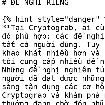
# ĐỀ NGHỊ RIÊNG

{% hint style="danger" %
**Tại Cryptograb, ai cũ
đó phù hợp: các đề nghị
tất cả người dùng. Tuy 
khao khát nhiều hơn và 
tôi cung cấp nhiều đề n
Những đề nghị nghiêm tú
người đã đạt được những
sàng tận dụng các cơ hộ
Cryptograb và khám phá 
thưởng đang chờ đón nhữ