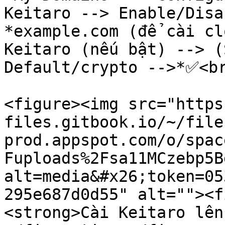
Keitaro --> Enable/Disa
*example.com (để cài cl
Keitaro (nếu bật) --> (
Default/crypto -->*✅<br
<figure><img src="https
files.gitbook.io/~/file
prod.appspot.com/o/spac
Fuploads%2Fsa11MCzebp5B
alt=media&#x26;token=05
295e687d0d55" alt=""><f
<strong>Cài Keitaro lên