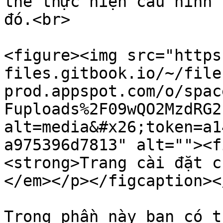
thể thực hiện cấu hình 
đó.<br>

<figure><img src="https
files.gitbook.io/~/file
prod.appspot.com/o/spac
Fuploads%2F09wQO2MzdRG2
alt=media&#x26;token=a1
a975396d7813" alt=""><f
<strong>Trang cài đặt c
</em></p></figcaption><
Trong phần này bạn có t