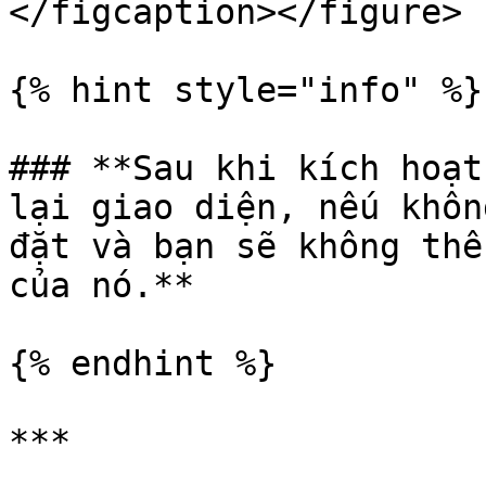
</figcaption></figure>

{% hint style="info" %}

### **Sau khi kích hoạt
lại giao diện, nếu khôn
đặt và bạn sẽ không thể
của nó.**

{% endhint %}

***
