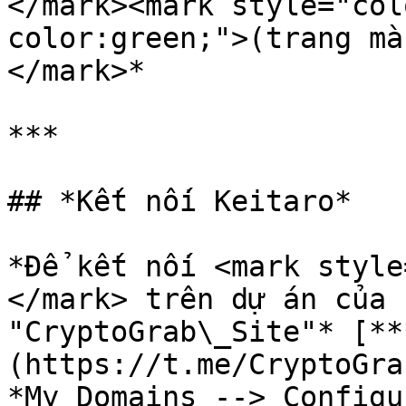
</mark><mark style="col
color:green;">(trang mà
</mark>*

***

## *Kết nối Keitaro*

*Để kết nối <mark style
</mark> trên dự án của 
"CryptoGrab\_Site"* [**
(https://t.me/CryptoGra
*My Domains --> Configu