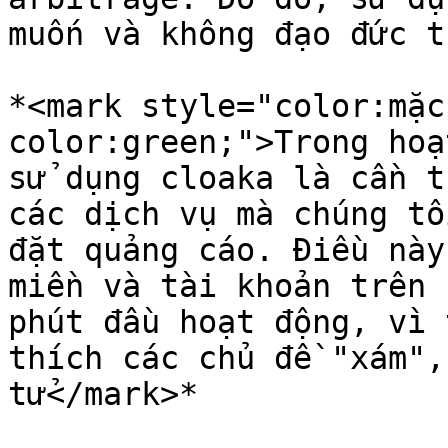
muốn và không đạo đức t
*<mark style="color:mặc
color:green;">Trong hoạ
sử dụng cloaka là cần t
các dịch vụ mà chúng tô
đặt quảng cáo. Điều này
miền và tài khoản trên 
phút đầu hoạt động, vì 
thích các chủ đề "xám",
tử</mark>*
