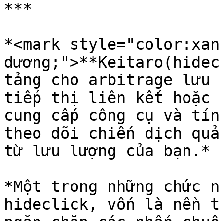
***

*<mark style="color:xanh
dương;">**Keitaro(hidec
tảng cho arbitrage lưu 
tiếp thị liên kết hoặc 
cung cấp công cụ và tín
theo dõi chiến dịch quả
từ lưu lượng của bạn.*

*Một trong những chức n
hideclick, vốn là nền t