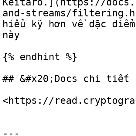
Keitaro.](https://docs.
and-streams/filtering.h
hiểu kỹ hơn về đặc điểm
này

{% endhint %}

## &#x20;Docs chi tiết

<https://read.cryptogra
---
