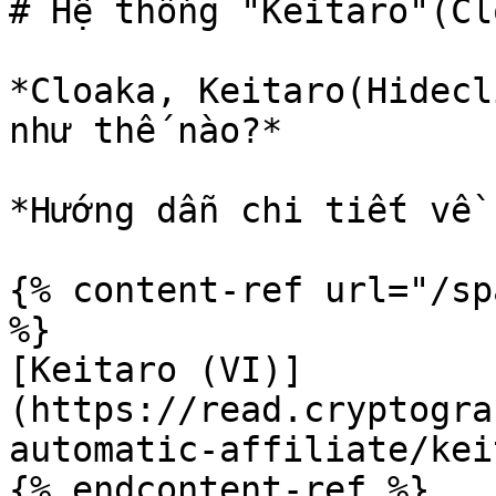
# Hệ thống "Keitaro"(Cl
*Cloaka, Keitaro(Hidecl
như thế nào?*

*Hướng dẫn chi tiết về 
{% content-ref url="/sp
%}

[Keitaro (VI)]
(https://read.cryptogra
automatic-affiliate/kei
{% endcontent-ref %}
