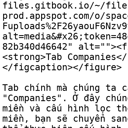
files.gitbook.io/~/file
prod.appspot.com/o/spac
Fuploads%2F26yaouF6Nzv9
alt=media&#x26;token=48
82b340d46642" alt=""><f
<strong>Tab Companies</
</figcaption></figure>

Tab chính mà chúng ta c
"Companies". Ở đây chún
miền và cấu hình lọc th
miền, bạn sẽ chuyển san