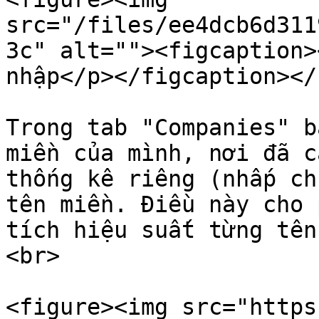
src="/files/ee4dcb6d311
3c" alt=""><figcaption>
nhập</p></figcaption></
Trong tab "Companies" b
miền của mình, nơi đã c
thống kê riêng (nhấp ch
tên miền. Điều này cho 
tích hiệu suất từng tên
<br>

<figure><img src="https