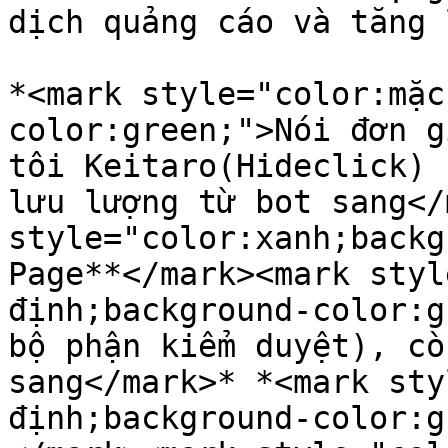
dịch quảng cáo và tăng 
*<mark style="color:mặc
color:green;">Nói đơn g
tôi Keitaro(Hideclick) 
lưu lượng từ bot sang</
style="color:xanh;backg
Page**</mark><mark styl
định;background-color:g
bộ phận kiểm duyệt), cò
sang</mark>* *<mark sty
định;background-color:g