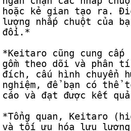
ngăn chặn các nhấp chuộ
hoặc kẻ gian tạo ra. Đi
lượng nhấp chuột của bạ
đổi.*

*Keitaro cũng cung cấp 
gồm theo dõi và phân tí
đích, cấu hình chuyển h
nghiệm, để bạn có thể t
cáo và đạt được kết quả
*Tổng quan, Keitaro (hi
và tối ưu hóa lưu lượng