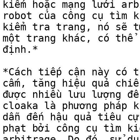
kiếm hoặc mạng lưới arb
robot của công cụ tìm k
kiểm tra trang, nó sẽ t
một trang khác, có thể 
định.*

*Cách tiếp cận này có t
cấm, tăng hiệu quả chiế
được nhiều lưu lượng để
cloaka là phương pháp k
dẫn đến hậu quả tiêu cự
phạt bởi công cụ tìm ki
arbitrage. Do đó, sử dụ