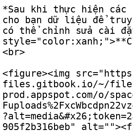
*Sau khi thực hiện các 
cho bạn dữ liệu để truy
có thể chỉnh sửa cài đặ
style="color:xanh;">**C
<br>

<figure><img src="https
files.gitbook.io/~/file
prod.appspot.com/o/spac
Fuploads%2FxcWbcdpn22vz
?alt=media&#x26;token=2
905f2b316beb" alt=""><f