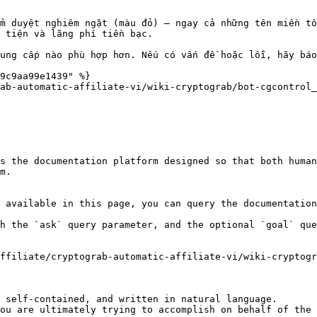
m duyệt nghiêm ngặt (màu đỏ) – ngay cả những tên miền tố
 tiện và lãng phí tiền bạc.

ung cấp nào phù hợp hơn. Nếu có vấn đề hoặc lỗi, hãy báo
9c9aa99e1439" %}

ab-automatic-affiliate-vi/wiki-cryptograb/bot-cgcontrol_
s the documentation platform designed so that both human
m.

 available in this page, you can query the documentation
h the `ask` query parameter, and the optional `goal` que
ffiliate/cryptograb-automatic-affiliate-vi/wiki-cryptogr
 self-contained, and written in natural language.

ou are ultimately trying to accomplish on behalf of the 