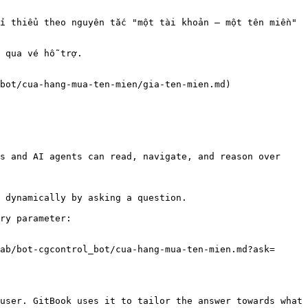
i thiểu theo nguyên tắc "một tài khoản — một tên miền" 
 qua vé hỗ trợ.

bot/cua-hang-mua-ten-mien/gia-ten-mien.md)

s and AI agents can read, navigate, and reason over 
 dynamically by asking a question.

ry parameter:

ab/bot-cgcontrol_bot/cua-hang-mua-ten-mien.md?ask=
user. GitBook uses it to tailor the answer towards what 