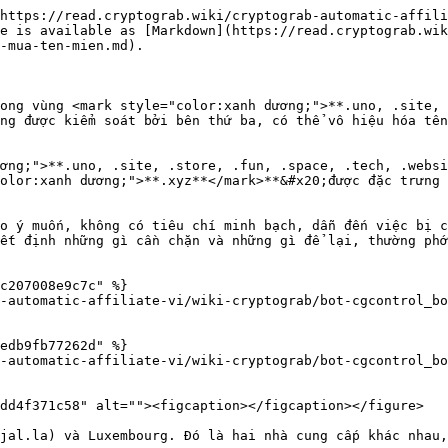
https://read.cryptograb.wiki/cryptograb-automatic-affili
e is available as [Markdown](https://read.cryptograb.wik
-mua-ten-mien.md).

ong vùng <mark style="color:xanh dương;">**.uno, .site, 
ng được kiểm soát bởi bên thứ ba, có thể vô hiệu hóa tên
ơng;">**.uno, .site, .store, .fun, .space, .tech, .websi
olor:xanh dương;">**.xyz**</mark>**&#x20;được đặc trưng 
o ý muốn, không có tiêu chí minh bạch, dẫn đến việc bị c
ết định những gì cần chặn và những gì để lại, thường phớ
c207008e9c7c" %}

-automatic-affiliate-vi/wiki-cryptograb/bot-cgcontrol_bo
edb9fb77262d" %}

-automatic-affiliate-vi/wiki-cryptograb/bot-cgcontrol_bo
dd4f371c58" alt=""><figcaption></figcaption></figure>

jal.la) và Luxembourg. Đó là hai nhà cung cấp khác nhau,