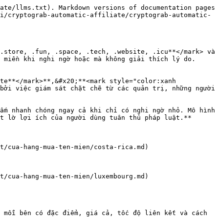
ate/llms.txt). Markdown versions of documentation pages 
i/cryptograb-automatic-affiliate/cryptograb-automatic-
.store, .fun, .space, .tech, .website, .icu**</mark> và 
 miền khi nghi ngờ hoặc mà không giải thích lý do.

te**</mark>**,&#x20;**<mark style="color:xanh 
bởi việc giám sát chặt chẽ từ các quản trị, những người 
ấm nhanh chóng ngay cả khi chỉ có nghi ngờ nhỏ. Mô hình 
t lờ lợi ích của người dùng tuân thủ pháp luật.**

t/cua-hang-mua-ten-mien/costa-rica.md)

t/cua-hang-mua-ten-mien/luxembourg.md)

 mỗi bên có đặc điểm, giá cả, tốc độ liên kết và cách 