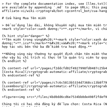
> For the complete documentation index, see [llms.txt](
are available by appending `.md` to page URLs; this pag
affiliate-vi/wiki-cryptograb/bot-cgcontrol_bot/cua-hang
# Cửa hàng Mua Tên miền

> Để sử dụng lâu dài, không khuyến nghị mua tên miền tr
<mark style="color:xanh dương;">**.xyz**</mark>, vì chú
{% hint style="danger" %}

**Tên miền trong vùng&#x20;**<mark style="color:xanh dư
dương;">**.icu**</mark>**&#x20;và&#x20;**<mark style="c
hợp tác với bên thứ ba để kiểm tra hoạt động.**

**Những vùng này thường tự quyết định chặn tên miền the
như vậy bị chỉ trích vì thực tế là quản trị viên tự quy
{% endhint %}

{% content-ref url="/pages/f2ddcfd02f4927998fd0487c25b4
[Costa Rica](/cryptograb-automatic-affiliate/cryptograb
{% endcontent-ref %}

{% content-ref url="/pages/c7c6c5813b5334d7368cc13b8f79
[Luxembourg](/cryptograb-automatic-affiliate/cryptograb
{% endcontent-ref %}

<figure><img src="/files/4bd0dd6cd6e7534bb0de498f2fdef9
Chúng tôi có hai nhà đăng ký để lựa chọn: Costa Rica (N