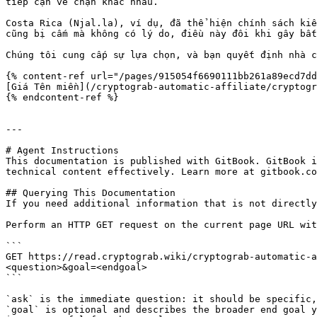
tiếp cận về chặn khác nhau.

Costa Rica (Njal.la), ví dụ, đã thể hiện chính sách kiể
cũng bị cấm mà không có lý do, điều này đôi khi gây bất
Chúng tôi cung cấp sự lựa chọn, và bạn quyết định nhà c
{% content-ref url="/pages/915054f6690111bb261a89ecd7dd
[Giá Tên miền](/cryptograb-automatic-affiliate/cryptogr
{% endcontent-ref %}

---

# Agent Instructions

This documentation is published with GitBook. GitBook i
technical content effectively. Learn more at gitbook.co
## Querying This Documentation

If you need additional information that is not directly
Perform an HTTP GET request on the current page URL wit
```

GET https://read.cryptograb.wiki/cryptograb-automatic-a
<question>&goal=<endgoal>

```

`ask` is the immediate question: it should be specific,
`goal` is optional and describes the broader end goal y