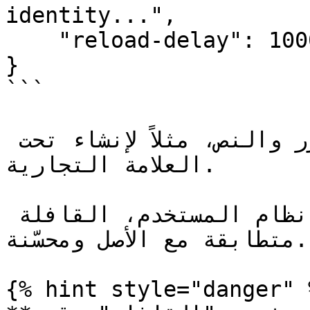
identity...",

    "reload-delay": 1000

}

```

يمكنك تغيير الشعار والزر والنص، مثلاً لإنشاء تحت 
العلامة التجارية.

يُضبط لون الخلفية وفق نظام المستخدم، القافلة 
متطابقة مع الأصل ومحسّنة.

{% hint style="danger" %