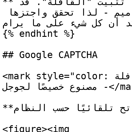
**أوصي بشدة بفحص الموقع بعد تثبيت "القافلة". قد 
يحدث تعارض مع بعض التصاميم - لذا تحقق واجتزها 
تأكد أن كل شيء على ما يرام
{% endhint %}

## Google CAPTCHA

<mark style="color:أزرق;">النوع الثاني من القافلة 
- مصنوع خصيصًا لجوجل</mark>&#x20;

**متاح داكن\فاتح تلقائيًا حسب النظام.**

<figure><img 