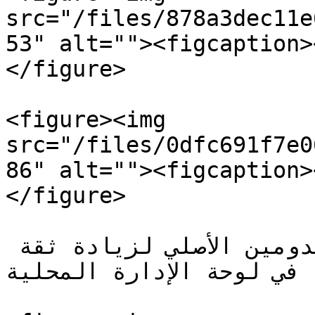
src="/files/878a3dec11e
53" alt=""><figcaption><p>داكن</p></figca
</figure>

<figure><img 
src="/files/0dfc691f7e0
86" alt=""><figcaption><p>فاتح</p></figca
</figure>

يمكنك تحديد الدومين (مثلاً الدومين الأصلي لزيادة ثقة 
) في لوحة الإدارة المحلية