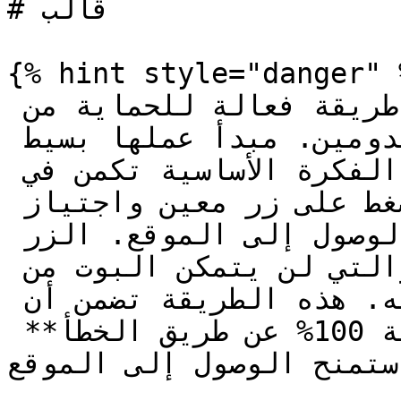
# قالب

{% hint style="danger" %
استخدام صفحة-قافلة هو طريقة فعالة للحماية من 
البوتات التي قد تضر بالدومين. مبدأ عملها بسيط 
وأنيق في الوقت نفسه. الفكرة الأساسية تكمن في 
استخدام آلية النقر: بدون الضغط على زر معين واجتياز 
التحقق الإضافي يتم حجب الوصول إلى الموقع. الزر 
يحتوي على إعادة توجيه، والتي لن يتمكن البوت من 
اجتيازها بسبب خصائص طلباته. هذه الطريقة تضمن أن 
**لن يتم تصفية إنسان حي بنسبة 100% عن طريق الخطأ** 
— تمنح الوصول إلى الموقع