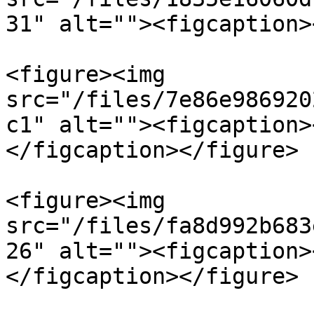
31" alt=""><figcaption>
<figure><img 
src="/files/7e86e986920
c1" alt=""><figcaption><p>التصميم الفاتح
</figcaption></figure>

<figure><img 
src="/files/fa8d992b683
26" alt=""><figcaption><p>التصميم الداكن
</figcaption></figure>
