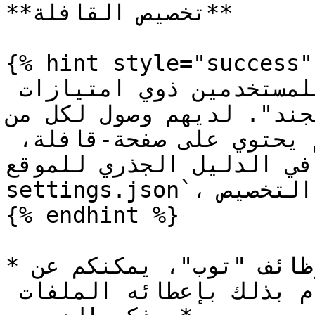
**تخصيص القافلة**

{% hint style="success" 
تخصيص صفحة-القافلة متاح للمستخدمين ذوي امتيازات 
"" و"ليجند". لديهم وصول لكل من
والاستضافة. عند تثبيت تصميم يحتوي على صفحة-قافلة، 
 ملف في الدليل الجذري للموقع
settings.json`، والذي يُستخدم لإعداد التخصيص.

{% endhint %}

*للمستخدمين بدون وصول إلى وظائف "توب"، يمكنكم عن 
طريق المدير الشخصي - القيام بذلك بإعطائه الملفات 