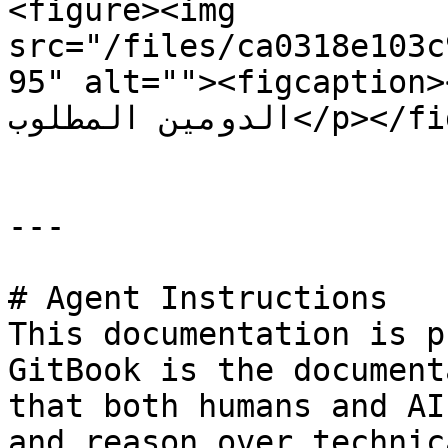
<figure><img 
src="/files/ca0318e103c
95" alt=""><figcaption><p>بدلًا من google.c
الدومين المطلوب</p></figcaption></figure>

---

# Agent Instructions

This documentation is p
GitBook is the document
that both humans and AI
and reason over technic