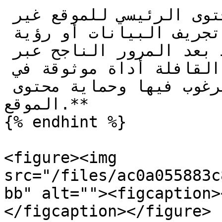
تضمن هذه الطريقة أن يظل المحتوى الرئيسي للموقع غير 
متاح للبوتات: لن يتمكنوا من تجريف البيانات أو رؤية 
الكود الذي يصبح متاحًا فقط بعد المرور الناجح عبر 
القافلة. **هذا يجعل صفحة-القافلة أداة موثوقة في 
مكافحة الزيارات غير المرغوب فيها وحماية محتوى 
الموقع.**

{% endhint %}

<figure><img 
src="/files/ac0a055883c
bb" alt=""><figcaption><p>عدادات الدومين
</figcaption></figure>
