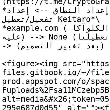
(https://t.me/CryptoGra
*نطاقاتي --> إعداد النطاق --> إعداد Keitaro --> 
تفعيل/تعطيل Keitaro*\

*example.com (النطاق الذي نريد تثبيت الكلوآكا 
عليه) --> None (إذا تعطيلنا)/Keitaro (إذا فعلنا) -
-> (بعد تغيير التصميم) Default/crypto -->*✅<br>

<figure><img src="https
files.gitbook.io/~/file
prod.appspot.com/o/spac
Fuploads%2Fsa11MCzebp5B
alt=media&#x26;token=05
295e687d0d55" alt=""><f