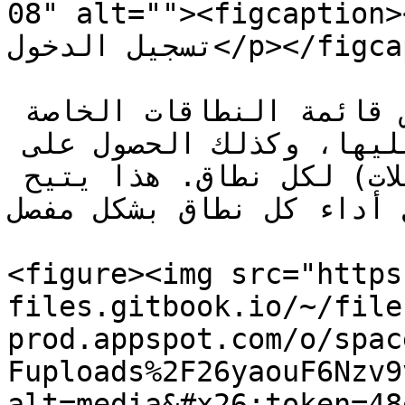
08" alt=""><figcaption><p>ة الرئيسية بعد
تسجيل الدخول</p></figcaption></figure>

في تبويب "الشركات" يمكنك عرض قائمة النطاقات الخاصة 
بك التي تم تثبيت الكلوآكا عليها، وكذلك الحصول على 
إحصائيات منفصلة (نقرات/تحويلات) لكل نطاق. هذا يتيح 
ليل أداء كل نطاق بشكل مفصل
<figure><img src="https
files.gitbook.io/~/file
prod.appspot.com/o/spac
Fuploads%2F26yaouF6Nzv9
alt=media&#x26;token=48