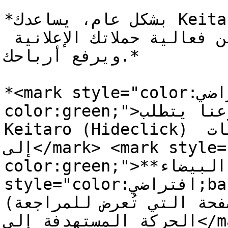
*بشكل عام، يساعدك Keitaro (hideclick) على إدارة 
وتحسين زياراتك، مما يزيد من فعالية حملاتك الإعلانية 
ويرفع أرباحك.*

*<mark style="color:افتراضي;background-
color:green;">بكلمات بسيطة في مشروعنا يتطلب 
Keitaro (Hideclick) لإعادة توجيه الحركة من البوتات 
إلى</mark> <mark style="color:أخضر;background-
color:green;">**الصفحة البيضاء**</mark><mark 
style="color:افتراضي;background-color:green;">
(الصفحة التي تُعرض للمراجعة)، بينما يتم توجيه 
الحركة المستهدفة إلى</mark>* *<mark 