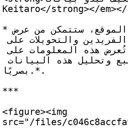
Keitaro</strong></em></
*بعد تسجيل الدخول بنجاح إلى الموقع، ستتمكن من عرض 
إحصائيات النقرات، والزوار الفريدين والتحويلات على 
موقعك، وكذلك إعادة توجيههم. تُعرض هذه المعلومات على 
شكل رسوم بيانية تسهل تتبع وتحليل هذه البيانات 
بصريًا.*.

***

<figure><img 
src="/files/c046c8accfa