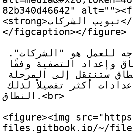
82b340d46642" alt=""><f
<strong>تبويب الشركات</strong></em></p>
</figcaption></figure>

التبويب الرئيسي الذي سنحتاجه للعمل هو "الشركات". 
هنا سنتمكن من تعديل النطاق وإعداد التصفية وفقًا 
لاحتياجاتنا. بالنقر على النطاق ستنتقل إلى المرحلة 
التالية حيث يمكنك إجراء إعدادات أكثر تفصيلاً لذلك 
النطاق.<br>

<figure><img src="https
files.gitbook.io/~/file