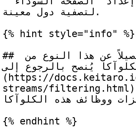
"الصفحة البيضاء" يمكنك أيضًا إعداد "الصفحة السوداء" 
لتصفية دول معينة.

{% hint style="info" %}

## للحصول على معلومات أكثر تفصيلاً عن هذا النوع من 
الكلوآكا يُنصح بالرجوع إلى [توثيق Keitaro سه
(https://docs.keitaro.i
streams/filtering.html) ناك ستتمكن من التعرف
زات ووظائف هذه الكلوآكا
{% endhint %}
