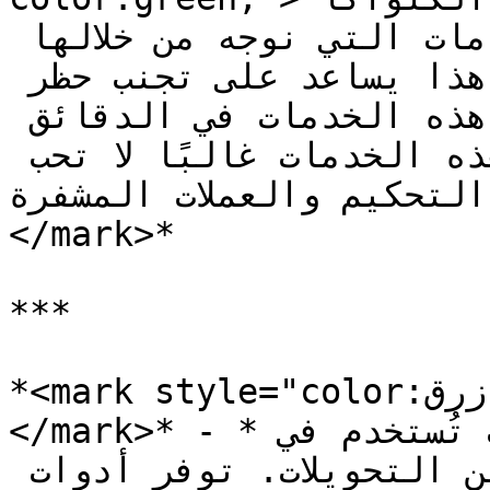
ضروريًا لتجاوز مراجعة الخدمات التي نوجه من خلالها 
الحركة وننشر الإعلانات. هذا يساعد على تجنب حظر 
النطاقات والحسابات على هذه الخدمات في الدقائق 
الأولى من العمل، لأن هذه الخدمات غالبًا لا تحب 
التحكيم والعملات المشفرة
</mark>*

***

*<mark style="color:أزرق;">**Keitaro (hideclick)**
</mark>* - *هي منصة لتحكيم الزيارات تُستخدم في 
تسويق الشركاء أو لتحسين التحويلات. توفر أدوات 