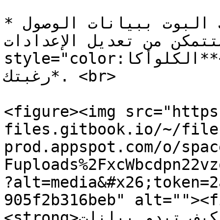
*بعد تنفيذ هذه الخطوات سيزوّدك البوت ببيانات الوصول 
ث ستتمكن من تعديل الإعدادات
style="color:أخضر;">**الكلوأكا**</mark> حسب 
رغبتك*. <br>

<figure><img src="https
files.gitbook.io/~/file
prod.appspot.com/o/spac
Fuploads%2FxcWbcdpn22vz
?alt=media&#x26;token=2
905f2b316beb" alt=""><f
<strong>مثال توضيحي لكيف تبدو بيانات 