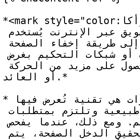
*<mark style="color:أزرق;">**الكلوأكا**</mark> - 
في سياق التحكيم أو التسويق عبر الإنترنت يُستخدم 
مصطلح "الكلوأكا" للإشارة إلى طريقة إخفاء الصفحة 
الهدف الحقيقية عن محرك البحث أو شبكات التحكيم بغرض 
خداع أنظمة تحقيق الدخل والحصول على مزيد من الحركة 
أو العائد.*

*الكلوأكا في تحكيم الزيارات هي تقنية تُعرض فيها 
صفحة هدف تبدو قانونية أو طبيعية وتلتزم بمتطلبات 
محركات البحث أو شبكات التحكيم. ومع ذلك، عندما يفحص 
زاحف محرك البحث أو نظام تحقيق الدخل الصفحة، يتم 