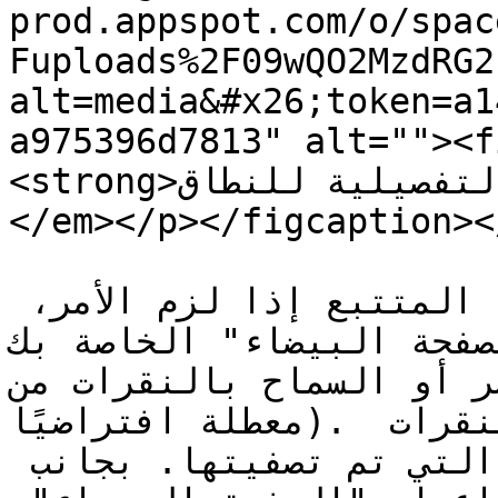
prod.appspot.com/o/spac
Fuploads%2F09wQO2MzdRG2
alt=media&#x26;token=a1
a975396d7813" alt=""><f
<strong>صفحة الإعدادات التفصيلية للنطاق</strong>
</em></p></figcaption><
في هذا القسم ستتمكن من إعداد المتتبع إذا لزم الأمر، 
 البيضاء" الخاصة بك (تصميمك عبر
رابط مباشر أو السماح بالنقرات من V
معطلة افتراضيًا). ستتمكن من تتبع عدد النقرات 
الفريدة ونقرات البوت التي تم تصفيتها. بجانب 