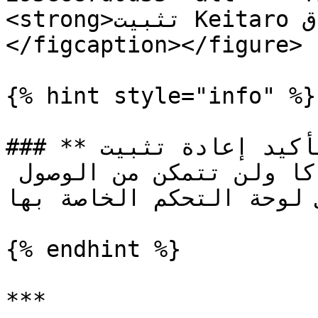
<strong>تثبيت Keitaro على النطاق</strong></em></p>
</figcaption></figure>

{% hint style="info" %}

### **بعد تفعيل الكلوآكا يجب بالتأكيد إعادة تثبيت 
التصميم، وإلا لن تُثبت الكلوآكا ولن تتمكن من الوصول 
إلى لوحة التحكم الخاصة بها
{% endhint %}

***
