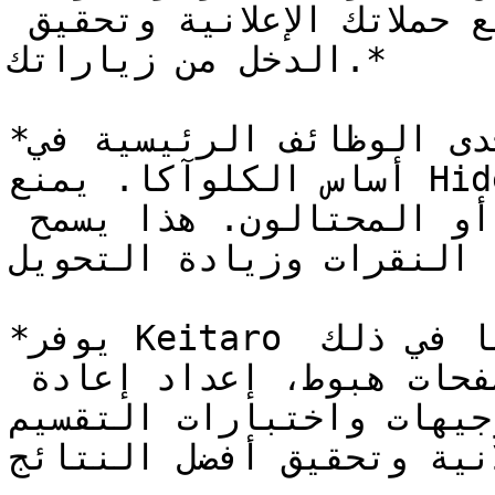
ووظائف تساعدك على إدارة وتتبع حملاتك الإعلانية وتحقيق 
الدخل من زياراتك.*

*إحدى الوظائف الرئيسية في Keitaro هي hideclick وهي 
أساس الكلوآكا. يمنع Hideclick النقرات المشبوهة 
التي قد يولدها البوتات أو المحتالون. هذا يسمح 
دة النقرات وزيادة التحويل
*يوفر Keitaro أيضًا إمكانيات إضافية، بما في ذلك 
تتبع وتحليل الحركة، إنشاء صفحات هبوط، إعداد إعادة 
التوجيهات واختبارات التقسيم (A/B)، مكنك
علانية وتحقيق أفضل النتائج