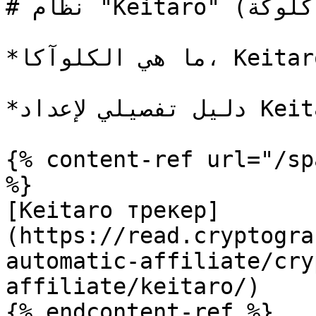
# نظام "Keitaro" (كلوكة)

*ما هي الكلوآكا، Keitaro (Hideclick) وكيف تعمل؟*

*دليل تفصيلي لإعداد Keitaro.*

{% content-ref url="/sp
%}

[Keitaro трекер]
(https://read.cryptogra
automatic-affiliate/cry
affiliate/keitaro/)

{% endcontent-ref %}
