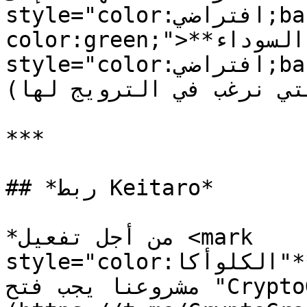
style="color:افتراضي;background-
color:green;">**الصفحة السوداء**</mark><mark 
style="color:افتراضي;background-color:green;">
(الصفحة التي نرغب في الترويج لها)</mark>*

***

## *ربط Keitaro*

*من أجل تفعيل <mark 
style="color:أخضر;">**"الكلوأكا"**</mark> في 
مشروعنا يجب فتح "CryptoGrab\_Site"* [***البوت***]