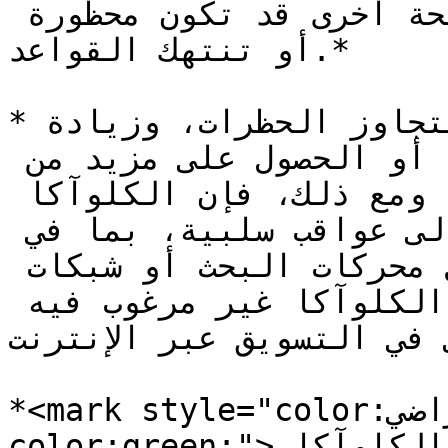
إعادة توجيهها تلقائيًا إلى صفحة أخرى قد تكون محظورة 
أو تنتهك القواعد.*

*يمكن استخدام هذا النهج لتجاوز الحظرات، وزيادة 
فعالية الحملات الإعلانية أو الحصول على مزيد من 
الزيارات بغرض تحقيق الربح. ومع ذلك، فإن الكلوآكا 
أسلوب غير نزيه وقد يؤدي إلى عواقب سلبية، بما في 
ذلك الحظر أو العقوبات من قبل محركات البحث أو شبكات 
التحكيم. لذلك يُعد استخدام الكلوآكا غير مرغوب فيه 
قي في التسويق عبر الإنترنت
*<mark style="color:افتراضي;background-
color:green;">في نشاطنا، يكون استخدام الكلوآكا 