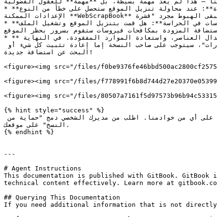
نا — هذا لم يعد مهمة بسيطة، بل **مهمة** للعقول الفضولية.
* **الخطأ كقاعدة جديدة**: عند محاولة تنزيل الموقع ستحصل على خطأ من النوع `urn:scrapbook:download:error`. سيبدو ذلك كإشعار قياسي لمن يحاول العبث بموقعك. وحتى مع أفضل 
الإعدادات الممكنة **WebScrapBook** لن تتمكن من سحب كل المحتوى. سيختفي بعض العناصر، والصور والخطوط ستتلاشى، وسيبقى الهبوط مجرد "قشرة".

* **مكافح الفيروسات في الحراسة**: هل قمت بتنزيل الموقع وتشغيل الملف `index.html`? استعد لملاقاة حامي Windows! **Windows Defender** ليس مبتهجًا من الكود الذي تم تنزيله 
ستضافة المزودة بمكافحات فيروسات ستقوم بسرور بحظر الموقع.
* **صداع للـ"لصوص"**: حتى إذا تجرأ أحد على رفع الموقع الذي تم تنزيله، سيواجه صعوبات هائلة: سيضطر للبحث يدوياً واستبدال العناصر، واستعادة الموارد المفقودة. في النهاية 
سيتحول ذلك إلى كمية كبيرة من العمل لتفحص الكود وإزالة "المفاجآت" المضمنة. ولإخراج الاستضافة من اكتشاف "الباك دورات"، سيتوجب على صاحب النسخة إما إعادة تثبيت كل شيء أو 
البحث عن استضافة جديدة!

<figure><img src="/files/f0be9376fe46bbd500ac2800cf2575
figure><img src="/files/f778991f>بعض الأخطاء عند تنزيل صفحة الهبوط</p></figcaption></figure>
figure><img src="/files/8 لا يعمل مع الملفات التي تم تنزيلها.</p></figcaption></figure>
{% hint style="success" %}

إذا رغبت في تثبيتها على موقعك، على سبيل المثال إذا كان لديك تصميم فريد وما إلى ذلك - قم باستضافة موقعك عبر البوت على أي من خوادمنا. اطلب من مديرك الشخصي دمج "حماية من 
النسخ" على موقعك.

{% endhint %}

---

# Agent Instructions

This documentation is published with GitBook. GitBook i
technical content effectively. Learn more at gitbook.co
## Querying This Documentation

If you need additional information that is not directly