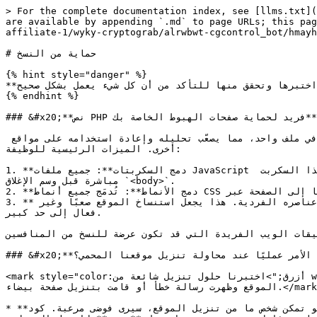
> For the complete documentation index, see [llms.txt](
are available by appending `.md` to page URLs; this pag
affiliate-1/wyky-cryptograb/alrwbwt-cgcontrol_bot/hmayh
# حماية من النسخ

{% hint style="danger" %}

**بعد تثبيت الوظيفة على موقعك - اختبرها وتحقق منها للتأكد من أن كل شيء يعمل بشكل صحيح.**

{% endhint %}

### &#x20;**نص PHP فريد لحماية صفحات الهبوط الخاصة بك**

تم تصميم هذه الوظيفة لحماية صفحات الويب من النسخ والنسخ غير المصرح به. تقوم تلقائيًا بدمج جميع السكربتات والأنماط في ملف واحد، مما يصعّب تحليله وإعادة استخدامه على مواقع 
أخرى. الميزات الرئيسية للوظيفة:

1. **دمج السكربتات**: جميع ملفات JavaScript المحلية والمضمنة تجمع تلقائيًا في سكربت واحد موحد، يتم تعمية (تشويش) هذا السكربت لرفع مستوى الحماية. يتم إضافة هذا السكربت 
مباشرة قبل وسم الإغلاق `<body>`.

2. **دمج الأنماط**: تُدمَج جميع أنماط CSS في ملف واحد يُحمَّل ديناميكيًا إلى الصفحة عبر JavaScript. هذا يجعل من الصعب تنزيل أو تصدير تصميم الصفحات.

3. **حماية من النسخ**: بفضل تشويش السكربتات والتحميل الديناميكي للأنماط، تمنع الوظيفة إمكانية تنزيل الموقع مباشرة أو عناصره الفردية. هذا يجعل استنساخ الموقع صعبًا وغير 
فعال إلى حد كبير.

يقات الويب الفريدة التي قد تكون عرضة للنسخ من المنافسين.
### &#x20;**كيف يبدو الأمر عمليًا عند محاولة تنزيل موقعنا المحمي؟**&#x20;

<mark style="color:أزرق;">اختبرنا حلول تنزيل شائعة من wget إلى امتداد WebScrapBook وحلول عبر الإنترنت مثل saveweb2zip وما شابه. بعض الحلول لم تتمكن تمامًا من تنزيل 
الموقع وظهرت رسالة خطأ أو قامت بتنزيل صفحة بيضاء.</mark>

* **يتحول الكود إلى فوضى**: حتى لو تمكن شخص ما من تنزيل الموقع، سيرى فوضى مرعبة. كود JavaScript مشفر، والأنماط مختلطة، والأزرار تتوقف عن العمل بشكل صحيح. لإزالة استدعاء 