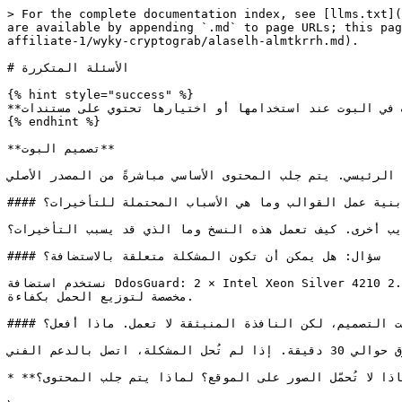
> For the complete documentation index, see [llms.txt](
are available by appending `.md` to page URLs; this pag
affiliate-1/wyky-cryptograb/alaselh-almtkrrh.md).

# الأسئلة المتكررة

{% hint style="success" %}

**نقدم الأسئلة المتكررة من موظفينا. لكن على جميع الأسئلة توجد إجابات في وثائقنا ومعظم الوظائف في البوت عند استخدامها أو اختيارها تحتوي على مستندات (DOCS) مع وصف مفصل.**

{% endhint %}

**تصميم البوت**

لرئيسي. يتم جلب المحتوى الأساسي مباشرةً من المصدر الأصلي.
#### سؤال: ما هي بنية عمل القوالب وما هي الأسباب المحتملة للتأخيرات؟

 من مواقع ويب أخرى. كيف تعمل هذه النسخ وما الذي قد يسبب التأخيرات؟
#### سؤال: هل يمكن أن تكون المشكلة متعلقة بالاستضافة؟

نستخدم استضافة DdosGuard: 2 × Intel Xeon Silver 4210 2.2GHz (20 نواة)، 256 جيجابايت ذاكرة وصول عشوائي، 4 × 1024GB SSD واتصال بسرعة 1 جيجابت/ث. كما لدينا 10 عناوين IP 
مخصصة لتوزيع الحمل بكفاءة.

#### سؤال: اشتريت نطاقًا، وثبتت التصميم، لكن النافذة المنبثقة لا تعمل. ماذا أفعل؟

تحرير الموقع وظهور النافذة المنبثقة يعتمدان على تحديث ذاكرة التخزين المؤقت (الكاش)، والذي عادةً يستغرق حوالي 30 دقيقة. إذا لم تُحل المشكلة، اتصل بالدعم الفني.

* **سؤال: لماذا لا تُحمّل الصور على الموقع؟ لماذا يتم جلب المحتوى؟**&#x20;
