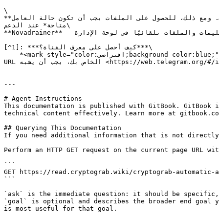
\

**الإجابة:** *نعم، من الممكن استضافة الدراينر الخاص بنا على استضافتك. ومع ذلك، للحصول على الملفات يجب أن تكون حالة العامل (worker) "Top". تعليمات الحصول على الملفات 
متاحة* عند الدعم\

**Novadrainer** - الحصول على التعليمات والملفات تلقائيًا في لوحة الإدارة.

[^1]: ***كيف أحصل على معرف القناة؟***\

    *<mark style="color:افتراضي;background-color:blue;">سجّل الدخول إلى حسابك عبر النسخة الويب من Telegram: <https://web.telegram.org> ابحث عن قناتك. انظر إلى عنوان 
URL الخاص بك، يجب أن يشبه <https://web.telegram.org/#/im?p=c1055587116> \_11052224402541910257 خذ منه "1055587116" وأضف "-100" كبادئة.</mark>*

---

# Agent Instructions

This documentation is published with GitBook. GitBook i
technical content effectively. Learn more at gitbook.co
## Querying This Documentation

If you need additional information that is not directly
Perform an HTTP GET request on the current page URL wit
```

GET https://read.cryptograb.wiki/cryptograb-automatic-a
```

`ask` is the immediate question: it should be specific,
`goal` is optional and describes the broader end goal y
is most useful for that goal.
