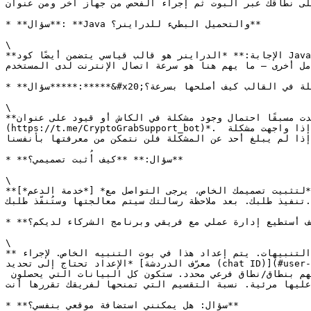
لى نطاقك عبر البوت ثم إجراء الفحص من جهاز آخر ومن عنوان IP مختلف.*
* **سؤال**: **Java والتحميل البطيء للدراينر؟**

\

**الإجابة:** *الدراينر هو قالب قياسي يتضمن أيضًا كود Java للتفاعل مع MetaMask ومكتبات رسمية أخرى. إذا لم يدعم المستخدم Java فلن يعمل الموقع لأن الوظائف المكتوبة بها لن 
مل أخرى — ما يهم هنا هو سرعة اتصال الإنترنت لدى المستخدم.*
* **سؤال*****:*****&#x20;مشكلة في القالب كيف أصلحها بسرعة؟**

\

**الإجابة:** *إذا واجهت مشكلة في القالب وقد استبعدت مسبقًا احتمال وجود مشكلة في الكاش أو قيود على عنوان IP الخاص بك، يرجى التواصل مع* [*خدمة الدعم*]
(https://t.me/CryptoGrabSupport_bot)*. حدّد أي قالب كان سبب المشكلة بذكر اسمه والنطاق الذي واجهت عليه المشكلة. لا يمكننا متابعة صلاحية جميع التصاميم، لذا إذا واجهت مشكلة 
إذا لم يبلغ أحد عن المشكلة فلن نتمكن من معرفتها بأنفسنا.*
* **سؤال:** **كيف أُثبت تصميمي؟**

\

**الإجابة:**   *لتثبيت تصميمك الخاص، يرجى التواصل مع* [*خدمة الدعم*](https://t.me/CryptoGrabSupport_bot)*، وإرسال رابط الموقع أو التصميم الذي تريد تثبيته. اطلب منهم 
تنفيذ طلبك. بعد ملاحظة رسالتك سيتم معالجتها وستُنفّذ طلبك.*&#x20;

* **سؤال: كيف أستطيع إدارة عملي مع فريقي وبرنامج الشركاء لديكم؟**

\

**الإجابة:** *نظرًا لأن مشروعنا مُؤتمت، يمكنك تخصيص نطاقات/نطاقات فرعية لكل موظف وإنشاء قناة تيليجرام منفصلة لاستلام التنبيهات. يتم إعداد هذا في بوت التنبيه الخاص. لإجراء 
الإعداد تحتاج إلى تحديد* [معرّف الدردشة (chat ID)](#user-content-fn-1)[^1] *قناة تيليجرام ورمز API للبوت. أنشئ بوتًا عبر خدمة* [*BotFather*](https://t.me/BotFather)*، ثم 
أنشئ قناة تيليجرام ومنح البوت المنشأ حقوق المشرف. بهذه الطريقة ستتمكن من مراقبة إجراءات الموظفين بربط كل منهم بنطاق/نطاق فرعي محدد. ستكون كل البيانات التي يحصلون 
عليها مرئية. نسبة التقسيم التي تمنحها لفريقك تقررها أنت*

* **سؤال: هل يمكنني استضافة موقعي بنفسي؟**
