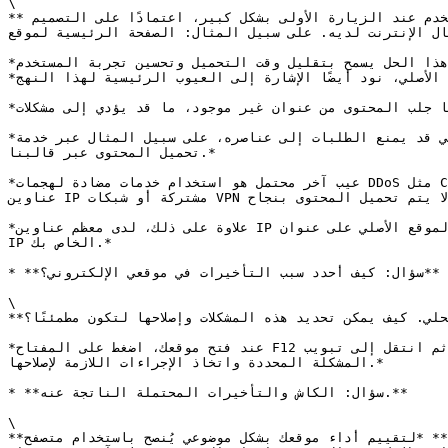
\

**الإجابة:** *عند تنزيل محتوى الموقع بالكامل، بما في ذلك المحتوى والأنماط والصور والفيديو، قد يزيد وقت التحميل للمستخدم عند الزيارة الأولى بشكل كبير، اعتمادًا على التصميم 
ت لديه. على سبيل المثال: الصفحة الرئيسية لموقع Opensea يزيد حجمها عن 500 ميجابايت بسبب وجود العديد من الصور والفيديوهات.*
*لتحسين التحميل، نستخدم نهجًا يقوم على جلب المحتوى من الموقع الأصلي. هذا الحل يسمح بتقليل وقت التحميل وتحسين تجربة المستخدم.*\

*بعد النظر في مزايا استخدام محتوى الموقع الأصلي، نود أيضًا الإشارة إلى العيوب الرئيسية لهذا النهج.*

*أحد العيوب الأساسية هو إمكانية حذف المحتوى من الموقع الأصلي. في هذه الحالة سيحاول قالبنا جلب المحتوى من عنوان غير موجود، ما قد يؤدي إلى مشكلات.*

*كما يجب مراعاة أن الموقع الأصلي قد يمنع الطلبات إلى عناصره، على سبيل المثال عبر خدمة Cloudflare، مما يقيّد الوصول إلى المحتوى من عناوين URL أخرى. هذا قد يؤدي إلى عدم 
تحميل المحتوى عبر قالبنا.*

*عيب آخر محتمل هو استخدام خدمات مضادة لهجمات DDoS مثل Cloudflare على الموقع الأصلي. إذا تم اعتبار عنوان IP الخاص بك غير مرغوب فيه من قبل الخدمة، مثلاً بسبب استخدام 
عناوين IP مشتركة أو شبكات VPN أو خوادم مخصصة، فقد لا يتم تحميل المحتوى بنجاح.*

*علاوة على ذلك، لدى معظم عناوين IP قيود على عدد الطلبات. إذا قمت بالوصول إلى نطاقك بشكل متكرر جدًا، فقد يسبب ذلك تأخيرات بسبب القيود التي يفرضها الموقع الأصلي على عنوان 
IP الخاص بك.*

* **سؤال: كيف أحدد سبب التأخيرات في موقعي الإلكتروني؟**

\

**الإجابة:** *لقد وجدنا أن الأسباب المحتملة للتأخيرات قد تكون متعلقة بالمحتوى من الموقع الأصلي أو بقيود الكاش المحلي. كيف يمكن تحديد هذه المشكلات وإصلاحها لتكون مطمئنًا؟*

*عند فتح موقعك، اضغط على المفتاح F12 ثم انتقل إلى تبويب "Console". هناك ستتمكن من مشاهدة جميع الطلبات والأخطاء إن وُجدت. من خلال تحليل سجلات الكونسول سنتمكن من تحديد 
المشكلة المحددة واتخاذ الإجراءات اللازمة لإصلاحها.*

* **سؤال: الكاش والتأخيرات المحتملة الناتجة عنه.**

\

**الإجابة:** *لتقييم أداء موقعك بشكل موضوعي يُنصح باستخدام متصفح anti-detect أو جهاز آخر مع تغيير عنوان IP وإجراء الفحص. ومع ذلك، سيكون الحل المثالي إعادة تثبيت القالب 