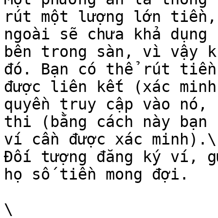
rút một lượng lớn tiền,
ngoài sẽ chưa khả dụng 
bên trong sàn, vì vậy k
đó. Bạn có thể rút tiền
được liên kết (xác minh
quyền truy cập vào nó, 
thi (bằng cách này bạn 
ví cần được xác minh).\

Đối tượng đăng ký ví, g
họ số tiền mong đợi.

\
