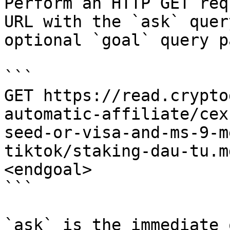
Perform an HTTP GET req
URL with the `ask` quer
optional `goal` query p
```

GET https://read.crypto
automatic-affiliate/cex
seed-or-visa-and-ms-9-m
tiktok/staking-dau-tu.m
<endgoal>

```

`ask` is the immediate 