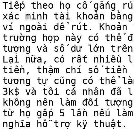
Tiếp theo họ cố gắng rú
xác minh tài khoản bằng
ví ngoài để rút. Khoản 
trường hợp này có thể đ
tượng và số dư lớn trên
Lại nữa, có rất nhiều l
tiền, thậm chí số tiền 
tương tự cũng có thể là
3k$ và tôi cá nhân đã l
không nên làm đối tượng
từ họ gấp 5 lần nếu làm
nghĩa hỗ trợ kỹ thuật.
