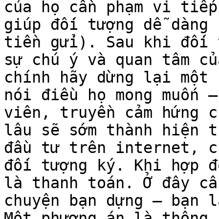
của họ cần phạm vi tiếp
giúp đối tượng dễ dàng 
tiền gửi). Sau khi đối 
sự chú ý và quan tâm củ
chính hãy dừng lại một 
nói điều họ mong muốn —
viên, truyền cảm hứng c
lâu sẽ sớm thành hiện t
đầu tư trên internet, c
đối tượng ký. Khi hợp đ
là thanh toán. Ở đây cầ
chuyện bạn dựng — bạn l
Một phương án là thông 