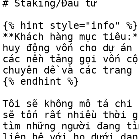
# Staking/Đầu tư

{% hint style="info" %}

**Khách hàng mục tiêu:*
huy động vốn cho dự án 
các nền tảng gọi vốn cộ
chuyên đề và các trang 
{% endhint %}

Tôi sẽ không mô tả chi 
sẽ tốn rất nhiều thời g
tìm những người đang tì
liên hệ với họ dưới dan