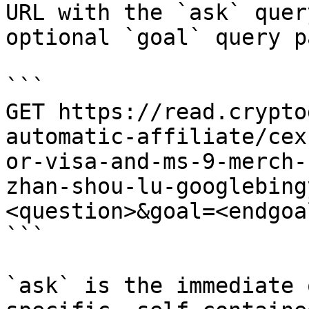
URL with the `ask` quer
optional `goal` query p
```

GET https://read.crypto
automatic-affiliate/cex
or-visa-and-ms-9-merch-
zhan-shou-lu-googlebing
<question>&goal=<endgoal
```

`ask` is the immediate 